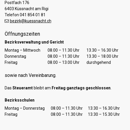
Postfach 176
6403 Küssnacht am Rigi
Telefon 041 854 01 81
bezirk@kuessnacht.ch
Öffnungszeiten
Bezirksverwaltung und Gericht
Tag
Öffnungszeiten Vormittag
Öffnungszeiten Nachmittag
Montag – Mittwoch
08.00 – 11.30 Uhr
13.30 – 16.30 Uhr
Donnerstag
08.00 – 11.30 Uhr
13.30 – 18.00 Uhr
Freitag
08.00 – 13.00 Uhr
durchgehend
sowie nach Vereinbarung.
Das
Steueramt
bleibt am
Freitag ganztags geschlossen
.
Bezirksschulen
Tag
Öffnungszeiten Vormittag
Öffnungszeiten Nachmittag
Montag – Donnerstag
08.00 – 11.30 Uhr
13.30 – 16.30 Uhr
Freitag
08.00 – 11.30 Uhr
13.30 – 15.30 Uhr