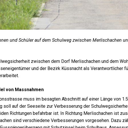
innen und Schüler auf dem Schulweg zwischen Merlischachen u
lwegsicherheit zwischen dem Dorf Merlischachen und dem Wohn
sseneigentümer und der Bezirk Küssnacht als Verantwortlicher 
rarbeitet.
ndel von Massnahmen
onsstrasse muss im besagten Abschnitt auf einer Länge von 1.5
g soll auf der Seeseite zur Verbesserung der Schulwegsicherhei
eiden Richtungen befahrbar ist. In Richtung Merlischachen ist zus
achen sind verschiedene Verbesserungen vorgesehen. Dazu zähle
 Fussgängerübergang mit Schutzinsel beim Schulhaus, Anpassung