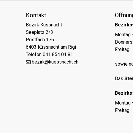
Kontakt
Öffnun
Bezirk Küssnacht
Bezirks
Seeplatz 2/3
Tag
Öff
Montag 
Postfach 176
Donners
6403 Küssnacht am Rigi
Freitag
Telefon 041 854 01 81
bezirk@kuessnacht.ch
sowie na
Das
Ste
Bezirks
Tag
Öff
Montag 
Freitag