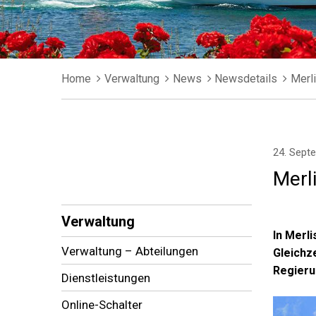
Breadcrumb
Home
Verwaltung
News
Newsdetails
Merl
24. Sept
Merl
Subnavigation
Verwaltung
In Merl
Verwaltung – Abteilungen
Gleichz
Regieru
Dienstleistungen
Online-Schalter