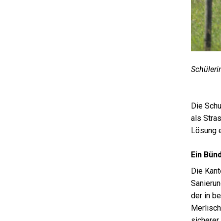
Schüler
Die Schu
als Stra
Lösung e
Ein Bü
Die Kant
Sanierun
der in b
Merlisch
sicherer