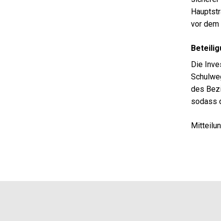
Hauptstr
vor dem 
Beteili
Die Inve
Schulweg
des Bezi
sodass d
Mitteilu
Footer
Partner