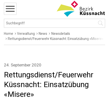
Navigieren in Küssnacht
Schnellnavigation
MENÜ
Hauptnavigation
Suchbegriff
Suche 
Breadcrumb
Home
Verwaltung
News
Newsdetails
Rettungsdienst/Feuerwehr Küssnacht: Einsatzübung «Misere»
24. September 2020
Rettungsdienst/Feuerwehr
Küssnacht: Einsatzübung
«Misere»