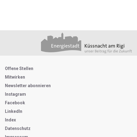
Footer
Partner
Metanavigation
Offene Stellen
Mitwirken
Newsletter abonnieren
Instagram
Facebook
LinkedIn
Index
Datenschutz
Impressum