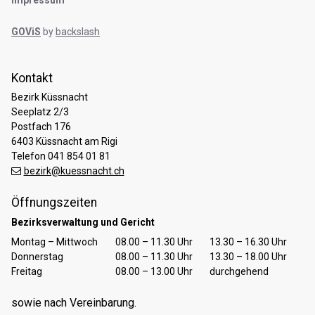
GOViS
by
backslash
Kontakt
Bezirk Küssnacht
Seeplatz 2/3
Postfach 176
6403 Küssnacht am Rigi
Telefon 041 854 01 81
bezirk@kuessnacht.ch
Öffnungszeiten
Bezirksverwaltung und Gericht
Tag
Öffnungszeiten Vormittag
Öffnungszeiten Nachmittag
Montag – Mittwoch
08.00 – 11.30 Uhr
13.30 – 16.30 Uhr
Donnerstag
08.00 – 11.30 Uhr
13.30 – 18.00 Uhr
Freitag
08.00 – 13.00 Uhr
durchgehend
sowie nach Vereinbarung.