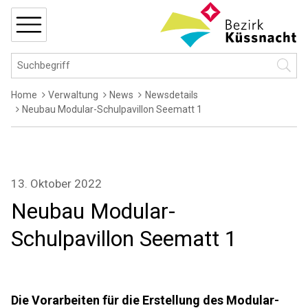
Navigieren in Küssnacht
Schnellnavigation
MENÜ
Hauptnavigation
Suchbegriff
Suche 
Breadcrumb
Home
Verwaltung
News
Newsdetails
Neubau Modular-Schulpavillon Seematt 1
13. Oktober 2022
Neubau Modular-
Schulpavillon Seematt 1
Die Vorarbeiten für die Erstellung des Modular-