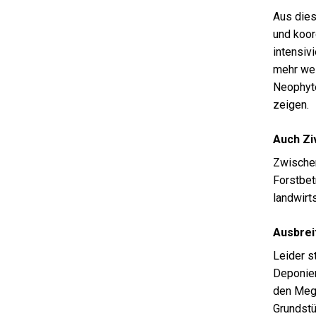
Aus dies
und koor
intensiv
mehr wei
Neophyte
zeigen.
Auch Ziv
Zwischen
Forstbet
landwirt
Ausbrei
Leider s
Deponien
den Megg
Grundstü