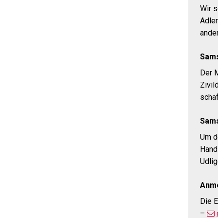
Wir s
Adler
ander
Sams
Der M
Zivil
schaf
Sams
Um d
Hand 
Udlig
Anme
Die E
–