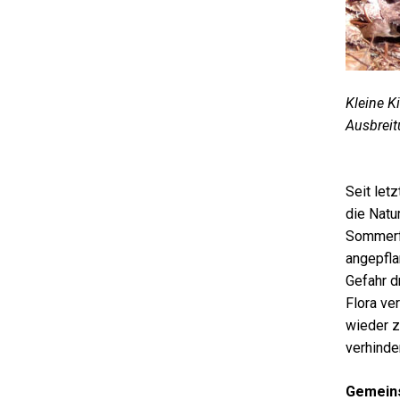
Kleine K
Ausbreit
Seit let
die Natu
Sommerfl
angepfla
Gefahr d
Flora ve
wieder z
verhinde
Gemeins