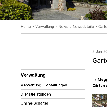
Breadcrumb
Home
Verwaltung
News
Newsdetails
Gart
2. Juni 2
Gart
Subnavigation
Verwaltung
Im Megg
Verwaltung – Abteilungen
Gärten 
Dienstleistungen
Online-Schalter