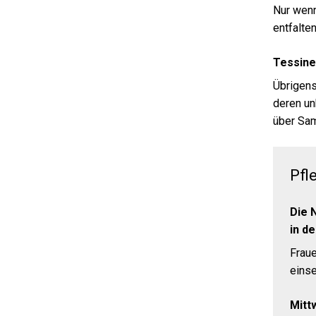
Nur wenn
entfalten
Tessine
Übrigens
deren un
über Sam
Pfl
Die 
in d
Fraue
einse
Mitt