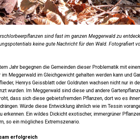
irschlorbeerpflanzen sind fast im ganzen Meggerwald zu entdec
ungspotentials keine gute Nachricht für den Wald. Fotografiert 
ztem Jahr begegnen die Gemeinden dieser Problematik mit ein
r im Meggerwald im Gleichgewicht gehalten werden kann und Gar
ieder, Henrys Geissblatt oder Goldruten wachsen nicht nur in den
nzt wurden. Im Meggerwald sind diese und andere Gartenpflanzen
roht, dass sich diese gebietsfremden Pflanzen, dort wo es ihne
rdrängen. Würde diese Entwicklung ähnlich wie im Tessin vorang
u erkennen. Ein wildes Dickicht exotischer, immergrüner Pflanz
rn, so ein mögliches Extremszenario.
am erfolgreich