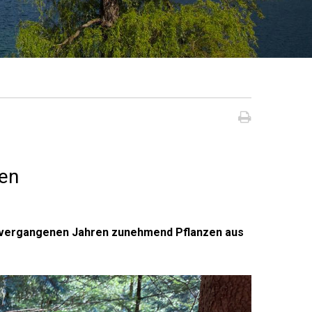
Seite dru
en
n vergangenen Jahren zunehmend Pflanzen aus