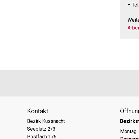
– Tel
Weite
Arbe
Footer
Partner
Kontakt
Öffnun
Bezirk Küssnacht
Bezirks
Seeplatz 2/3
Tag
Öff
Montag 
Postfach 176