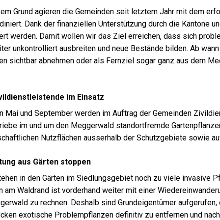
em Grund agieren die Gemeinden seit letztem Jahr mit dem erf
diniert. Dank der finanziellen Unterstützung durch die Kantone 
iert werden. Damit wollen wir das Ziel erreichen, dass sich pro
ter unkontrolliert ausbreiten und neue Bestände bilden. Ab wan
n sichtbar abnehmen oder als Fernziel sogar ganz aus dem Meg
ildienstleistende im Einsatz
 Mai und September werden im Auftrag der Gemeinden Zivildien
riebe im und um den Meggerwald standortfremde Gartenpflanze
schaftlichen Nutzflächen ausserhalb der Schutzgebiete sowie a
tung aus Gärten stoppen
tehen in den Gärten im Siedlungsgebiet noch zu viele invasive Pf
 am Waldrand ist vorderhand weiter mit einer Wiedereinwander
erwald zu rechnen. Deshalb sind Grundeigentümer aufgerufen, di
cken exotische Problempflanzen definitiv zu entfernen und nach