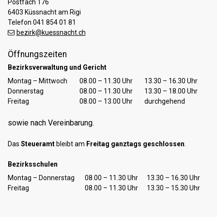
Postfach 176
6403 Küssnacht am Rigi
Telefon 041 854 01 81
bezirk@kuessnacht.ch
Öffnungszeiten
Bezirksverwaltung und Gericht
Tag
Öffnungszeiten Vormittag
Öffnungszeiten Nachmittag
Montag – Mittwoch
08.00 – 11.30 Uhr
13.30 – 16.30 Uhr
Donnerstag
08.00 – 11.30 Uhr
13.30 – 18.00 Uhr
Freitag
08.00 – 13.00 Uhr
durchgehend
sowie nach Vereinbarung.
Das
Steueramt
bleibt am
Freitag ganztags geschlossen
.
Bezirksschulen
Tag
Öffnungszeiten Vormittag
Öffnungszeiten Nachmittag
Montag – Donnerstag
08.00 – 11.30 Uhr
13.30 – 16.30 Uhr
Freitag
08.00 – 11.30 Uhr
13.30 – 15.30 Uhr