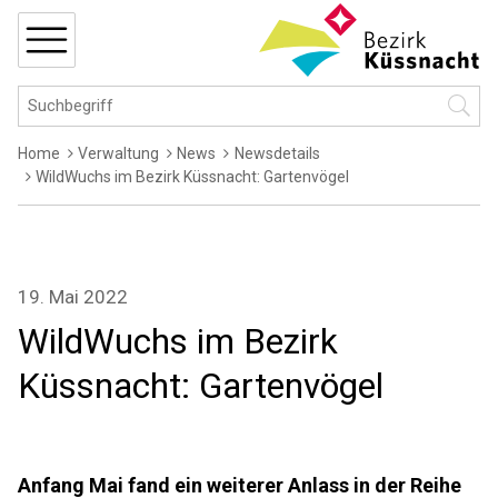
Navigieren in Küssnacht
Schnellnavigation
MENÜ
Hauptnavigation
Suchbegriff
Suche 
Breadcrumb
Home
Verwaltung
News
Newsdetails
WildWuchs im Bezirk Küssnacht: Gartenvögel
19. Mai 2022
WildWuchs im Bezirk
Küssnacht: Gartenvögel
Anfang Mai fand ein weiterer Anlass in der Reihe