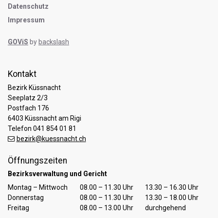
Datenschutz
Impressum
GOViS
by
backslash
Kontakt
Bezirk Küssnacht
Seeplatz 2/3
Postfach 176
6403 Küssnacht am Rigi
Telefon 041 854 01 81
bezirk@kuessnacht.ch
Öffnungszeiten
Bezirksverwaltung und Gericht
Tag
Öffnungszeiten Vormittag
Öffnungszeiten Nachmittag
Montag – Mittwoch
08.00 – 11.30 Uhr
13.30 – 16.30 Uhr
Donnerstag
08.00 – 11.30 Uhr
13.30 – 18.00 Uhr
Freitag
08.00 – 13.00 Uhr
durchgehend