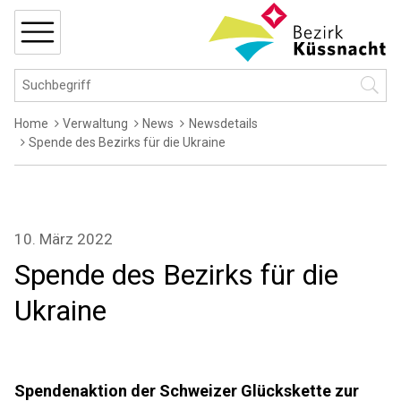
Navigieren in Küssnacht
Schnellnavigation
MENÜ
Hauptnavigation
Suchbegriff
Suche 
Breadcrumb
Home
Verwaltung
News
Newsdetails
Spende des Bezirks für die Ukraine
10. März 2022
Spende des Bezirks für die
Ukraine
Spendenaktion der Schweizer Glückskette zur