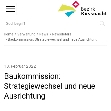
Navigieren in Küssnacht
Schnellnavigation
MENÜ
Hauptnavigation
Suchbegriff
Suche 
Breadcrumb
Home
Verwaltung
News
Newsdetails
Baukommission: Strategiewechsel und neue Ausrichtung
10. Februar 2022
Baukommission:
Strategiewechsel und neue
Ausrichtung