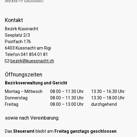
GOViS
by
backslash
open positions
Kontakt
Bezirk Küssnacht
Seeplatz 2/3
Postfach 176
6403 Küssnacht am Rigi
Telefon 041 854 01 81
bezirk@kuessnacht.ch
Öffnungszeiten
Bezirksverwaltung und Gericht
Tag
Öffnungszeiten Vormittag
Öffnungszeiten Nachmittag
Montag – Mittwoch
08.00 – 11.30 Uhr
13.30 – 16.30 Uhr
Donnerstag
08.00 – 11.30 Uhr
13.30 – 18.00 Uhr
Freitag
08.00 – 13.00 Uhr
durchgehend
sowie nach Vereinbarung.
Das
Steueramt
bleibt am
Freitag ganztags geschlossen
.