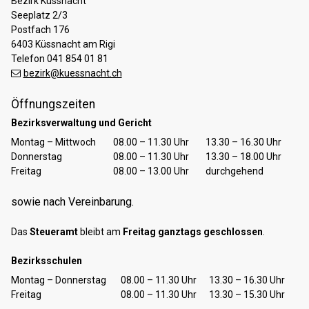
Bezirk Küssnacht
Seeplatz 2/3
Postfach 176
6403 Küssnacht am Rigi
Telefon 041 854 01 81
bezirk@kuessnacht.ch
Öffnungszeiten
Bezirksverwaltung und Gericht
Tag
Öffnungszeiten Vormittag
Öffnungszeiten Nachmittag
Montag – Mittwoch
08.00 – 11.30 Uhr
13.30 – 16.30 Uhr
Donnerstag
08.00 – 11.30 Uhr
13.30 – 18.00 Uhr
Freitag
08.00 – 13.00 Uhr
durchgehend
sowie nach Vereinbarung.
Das
Steueramt
bleibt am
Freitag ganztags geschlossen
.
Bezirksschulen
Tag
Öffnungszeiten Vormittag
Öffnungszeiten Nachmittag
Montag – Donnerstag
08.00 – 11.30 Uhr
13.30 – 16.30 Uhr
Freitag
08.00 – 11.30 Uhr
13.30 – 15.30 Uhr