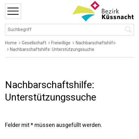
Navigieren in Küssnacht
Schnellnavigation
MENÜ
Hauptnavigation
Suchbegriff
Suche 
Breadcrumb
Home
Gesellschaft
Freiwillige
Nachbarschaftshilfe
Nachbarschaftshilfe: Unterstützungssuche
Nachbarschaftshilfe:
Unterstützungssuche
Felder mit * müssen ausgefüllt werden.