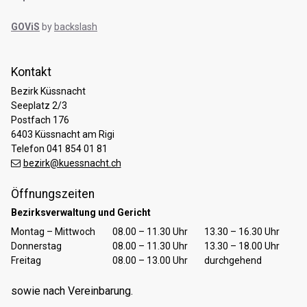
GOViS
by
backslash
Kontakt
Bezirk Küssnacht
Seeplatz 2/3
Postfach 176
6403 Küssnacht am Rigi
Telefon 041 854 01 81
bezirk@kuessnacht.ch
Öffnungszeiten
Bezirksverwaltung und Gericht
Tag
Öffnungszeiten Vormittag
Öffnungszeiten Nachmittag
Montag – Mittwoch
08.00 – 11.30 Uhr
13.30 – 16.30 Uhr
Donnerstag
08.00 – 11.30 Uhr
13.30 – 18.00 Uhr
Freitag
08.00 – 13.00 Uhr
durchgehend
sowie nach Vereinbarung.