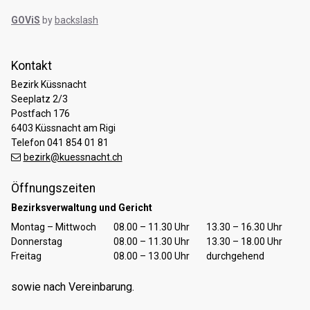
GOViS
by
backslash
Kontakt
Bezirk Küssnacht
Seeplatz 2/3
Postfach 176
6403 Küssnacht am Rigi
Telefon 041 854 01 81
bezirk@kuessnacht.ch
Öffnungszeiten
Bezirksverwaltung und Gericht
Tag
Öffnungszeiten Vormittag
Öffnungszeiten Nachmittag
Montag – Mittwoch
08.00 – 11.30 Uhr
13.30 – 16.30 Uhr
Donnerstag
08.00 – 11.30 Uhr
13.30 – 18.00 Uhr
Freitag
08.00 – 13.00 Uhr
durchgehend
sowie nach Vereinbarung.