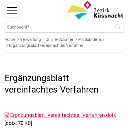
Navigieren in Küssnacht
Schnellnavigation
MENÜ
Hauptnavigation
Suchbegriff
Suche 
Breadcrumb
Home
Verwaltung
Online-Schalter
Produktdetails
Ergänzungsblatt vereinfachtes Verfahren
Ergänzungsblatt
vereinfachtes Verfahren
Ergnzungsblatt_vereinfachtes_Verfahren.dotx
[dotx, 70 KB]