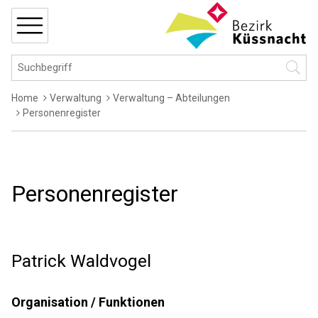
Navigieren in Küssnacht
Schnellnavigation
MENÜ
Hauptnavigation
Suchbegriff
Suche 
Breadcrumb
Home
Verwaltung
Verwaltung – Abteilungen
Personenregister
Personenregister
Patrick
Waldvogel
Organisation / Funktionen