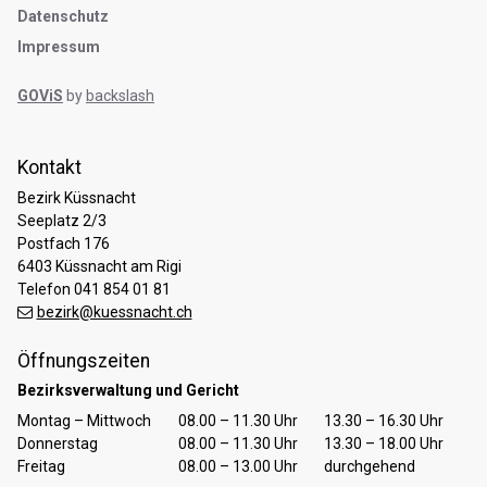
Datenschutz
Impressum
GOViS
by
backslash
Kontakt
Bezirk Küssnacht
Seeplatz 2/3
Postfach 176
6403 Küssnacht am Rigi
Telefon 041 854 01 81
bezirk@kuessnacht.ch
Öffnungszeiten
Bezirksverwaltung und Gericht
Tag
Öffnungszeiten Vormittag
Öffnungszeiten Nachmittag
Montag – Mittwoch
08.00 – 11.30 Uhr
13.30 – 16.30 Uhr
Donnerstag
08.00 – 11.30 Uhr
13.30 – 18.00 Uhr
Freitag
08.00 – 13.00 Uhr
durchgehend