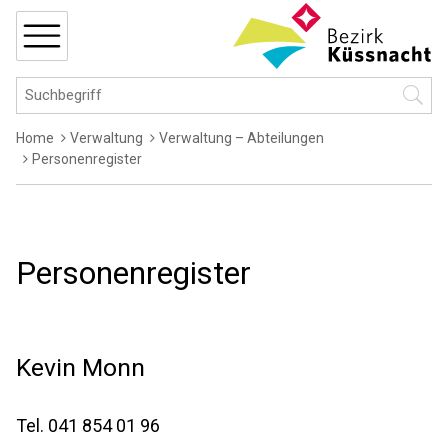
Navigieren in Küssnacht
Schnellnavigation
MENÜ
Hauptnavigation
Suchbegriff
Suche 
Breadcrumb
Home
Verwaltung
Verwaltung – Abteilungen
Personenregister
Personenregister
Kevin
Monn
Tel.
041 854 01 96