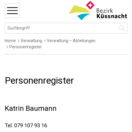
Navigieren in Küssnacht
Schnellnavigation
MENÜ
Hauptnavigation
Suchbegriff
Suche 
Breadcrumb
Home
Verwaltung
Verwaltung – Abteilungen
Personenregister
Personenregister
Katrin
Baumann
Tel.
079 107 93 16