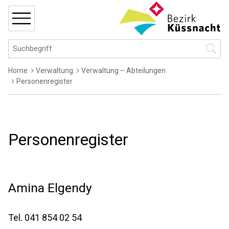
Navigieren in Küssnacht
Schnellnavigation
MENÜ
Hauptnavigation
Suchbegriff
Suche 
Breadcrumb
Home
Verwaltung
Verwaltung – Abteilungen
Personenregister
Personenregister
Amina
Elgendy
Tel.
041 854 02 54