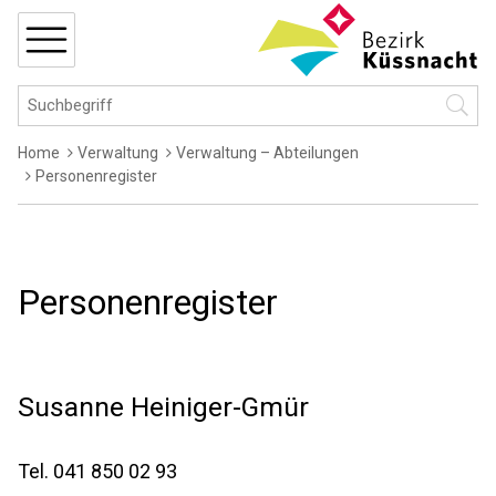
Navigieren in Küssnacht
Schnellnavigation
MENÜ
Hauptnavigation
Suchbegriff
Suche 
Breadcrumb
Home
Verwaltung
Verwaltung – Abteilungen
Personenregister
Personenregister
Susanne
Heiniger-Gmür
Tel.
041 850 02 93