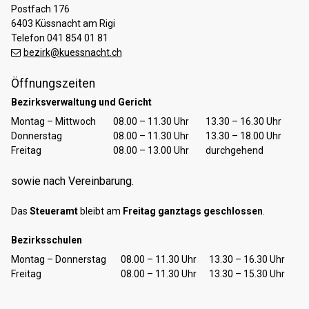
Postfach 176
6403 Küssnacht am Rigi
Telefon 041 854 01 81
bezirk@kuessnacht.ch
Öffnungszeiten
Bezirksverwaltung und Gericht
Tag
Öffnungszeiten Vormittag
Öffnungszeiten Nachmittag
Montag – Mittwoch
08.00 – 11.30 Uhr
13.30 – 16.30 Uhr
Donnerstag
08.00 – 11.30 Uhr
13.30 – 18.00 Uhr
Freitag
08.00 – 13.00 Uhr
durchgehend
sowie nach Vereinbarung.
Das
Steueramt
bleibt am
Freitag ganztags geschlossen
.
Bezirksschulen
Tag
Öffnungszeiten Vormittag
Öffnungszeiten Nachmittag
Montag – Donnerstag
08.00 – 11.30 Uhr
13.30 – 16.30 Uhr
Freitag
08.00 – 11.30 Uhr
13.30 – 15.30 Uhr