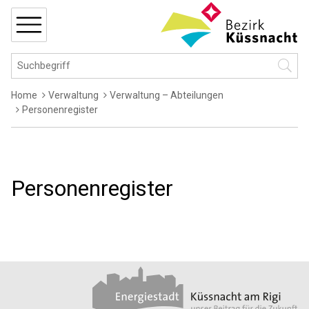
Navigieren in Küssnacht
Schnellnavigation
MENÜ
Hauptnavigation
Suchbegriff
Suche 
Breadcrumb
Home
Verwaltung
Verwaltung – Abteilungen
Personenregister
Personenregister
Footer
Partner