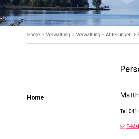
Breadcrumb
Home
Verwaltung
Verwaltung – Abteilungen
Pers
Subnavigation
Matth
Home
Tel.
041 
E-Mai