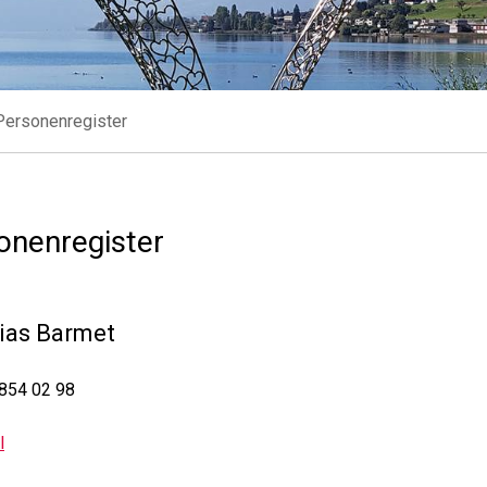
Personenregister
onenregister
ias
Barmet
854 02 98
l