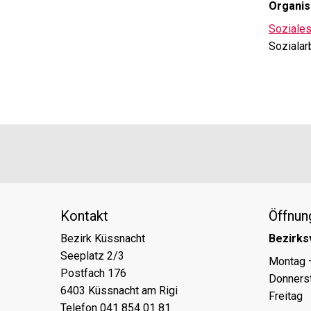
Organis
Soziales
Sozialar
Footer
Partner
Kontakt
Öffnun
Bezirk Küssnacht
Bezirks
Seeplatz 2/3
Tag
Öff
Montag 
Postfach 176
Donners
6403 Küssnacht am Rigi
Freitag
Telefon 041 854 01 81