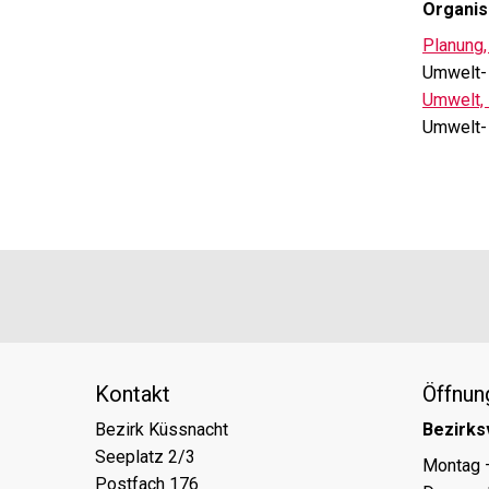
Organis
Planung,
Umwelt- 
Umwelt, 
Umwelt- 
Footer
Partner
Kontakt
Öffnun
Bezirk Küssnacht
Bezirks
Seeplatz 2/3
Tag
Öff
Montag 
Postfach 176