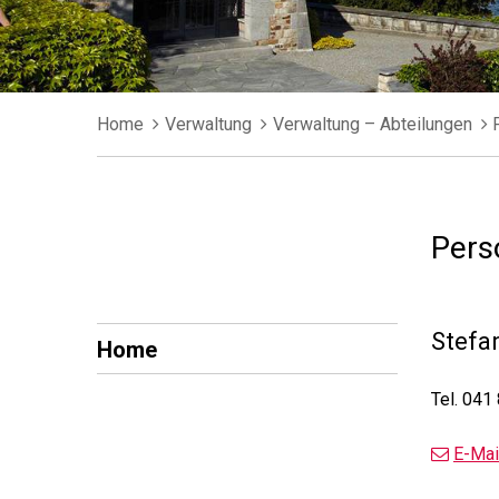
Breadcrumb
Home
Verwaltung
Verwaltung – Abteilungen
Pers
Subnavigation
Stefa
Home
Tel.
041 
E-Mai