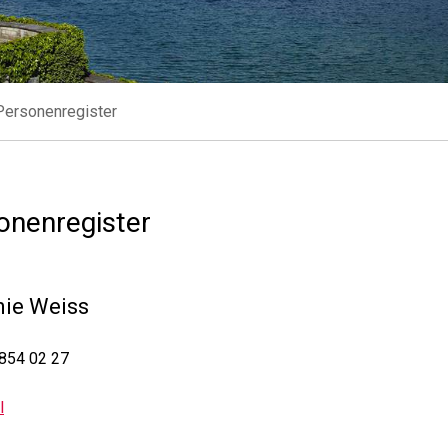
Personenregister
onenregister
nie
Weiss
854 02 27
l