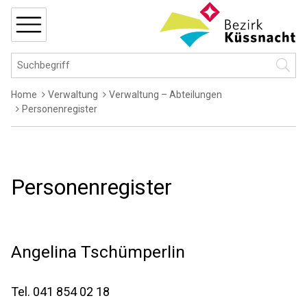
Navigieren in Küssnacht
Schnellnavigation
MENÜ
Hauptnavigation
Suchbegriff
Suche 
Breadcrumb
Home
Verwaltung
Verwaltung – Abteilungen
Personenregister
Personenregister
Angelina
Tschümperlin
Tel.
041 854 02 18