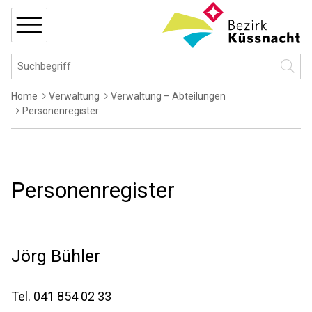
Navigieren in Küssnacht
Schnellnavigation
MENÜ
Hauptnavigation
Suchbegriff
Suche 
Breadcrumb
Home
Verwaltung
Verwaltung – Abteilungen
Personenregister
Personenregister
Jörg
Bühler
Tel.
041 854 02 33