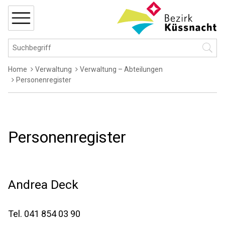
Navigieren in Küssnacht
Schnellnavigation
MENÜ
Hauptnavigation
Suchbegriff
Suche 
Breadcrumb
Home
Verwaltung
Verwaltung – Abteilungen
Personenregister
Personenregister
Andrea
Deck
Tel.
041 854 03 90