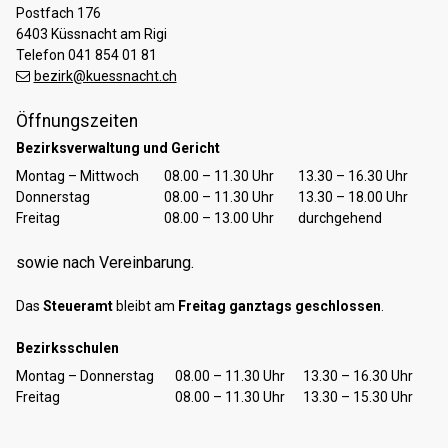
Postfach 176
6403 Küssnacht am Rigi
Telefon 041 854 01 81
bezirk@kuessnacht.ch
Öffnungszeiten
Bezirksverwaltung und Gericht
Tag
Öffnungszeiten Vormittag
Öffnungszeiten Nachmittag
Montag – Mittwoch
08.00 – 11.30 Uhr
13.30 – 16.30 Uhr
Donnerstag
08.00 – 11.30 Uhr
13.30 – 18.00 Uhr
Freitag
08.00 – 13.00 Uhr
durchgehend
sowie nach Vereinbarung.
Das
Steueramt
bleibt am
Freitag ganztags geschlossen
.
Bezirksschulen
Tag
Öffnungszeiten Vormittag
Öffnungszeiten Nachmittag
Montag – Donnerstag
08.00 – 11.30 Uhr
13.30 – 16.30 Uhr
Freitag
08.00 – 11.30 Uhr
13.30 – 15.30 Uhr