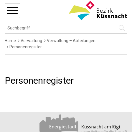
Navigieren in Küssnacht
Schnellnavigation
MENÜ
Hauptnavigation
Suchbegriff
Suche 
Breadcrumb
Home
Verwaltung
Verwaltung – Abteilungen
Personenregister
Personenregister
Footer
Partner