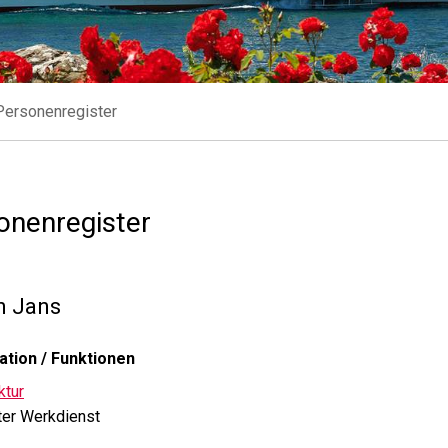
Personenregister
onenregister
n
Jans
ation / Funktionen
ktur
ter Werkdienst