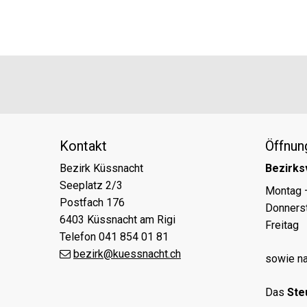
Footer
Partner
Kontakt
Öffnun
Bezirk Küssnacht
Bezirks
Seeplatz 2/3
Tag
Öff
Montag 
Postfach 176
Donners
6403 Küssnacht am Rigi
Freitag
Telefon 041 854 01 81
bezirk@kuessnacht.ch
sowie na
Das
Ste