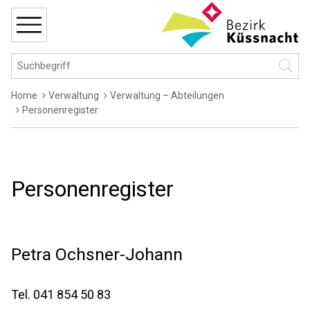
Navigieren in Küssnacht
Schnellnavigation
MENÜ
Hauptnavigation
Suchbegriff
Suche 
Breadcrumb
Home
Verwaltung
Verwaltung – Abteilungen
Personenregister
Personenregister
Petra
Ochsner-Johann
Tel.
041 854 50 83