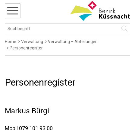
Navigieren in Küssnacht
Schnellnavigation
MENÜ
Hauptnavigation
Suchbegriff
Suche 
Breadcrumb
Home
Verwaltung
Verwaltung – Abteilungen
Personenregister
Personenregister
Markus
Bürgi
Mobil
079 101 93 00