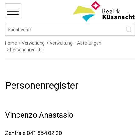
Navigieren in Küssnacht
Schnellnavigation
MENÜ
Hauptnavigation
Suchbegriff
Suche 
Breadcrumb
Home
Verwaltung
Verwaltung – Abteilungen
Personenregister
Personenregister
Vincenzo
Anastasio
Zentrale
041 854 02 20