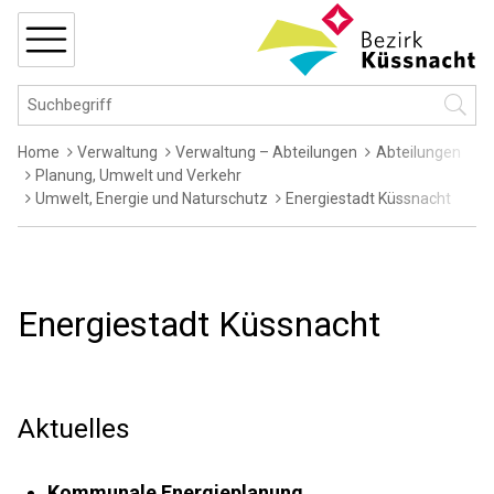
Navigieren in Küssnacht
Schnellnavigation
MENÜ
Hauptnavigation
Suchbegriff
Suche 
Breadcrumb
Home
Verwaltung
Verwaltung – Abteilungen
Abteilungen
Planung, Umwelt und Verkehr
Umwelt, Energie und Naturschutz
Energiestadt Küssnacht
Energiestadt Küssnacht
Aktuelles
Kommunale Energieplanung