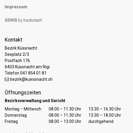
Impressum
GOViS
by
backslash
Kontakt
Bezirk Küssnacht
Seeplatz 2/3
Postfach 176
6403 Küssnacht am Rigi
Telefon 041 854 01 81
bezirk@kuessnacht.ch
Öffnungszeiten
Bezirksverwaltung und Gericht
Tag
Öffnungszeiten Vormittag
Öffnungszeiten Nachmittag
Montag – Mittwoch
08.00 – 11.30 Uhr
13.30 – 16.30 Uhr
Donnerstag
08.00 – 11.30 Uhr
13.30 – 18.00 Uhr
Freitag
08.00 – 13.00 Uhr
durchgehend