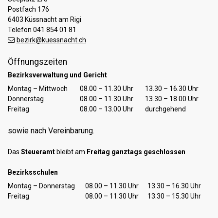
Postfach 176
6403 Küssnacht am Rigi
Telefon 041 854 01 81
bezirk@kuessnacht.ch
Öffnungszeiten
Bezirksverwaltung und Gericht
Tag
Öffnungszeiten Vormittag
Öffnungszeiten Nachmittag
Montag – Mittwoch
08.00 – 11.30 Uhr
13.30 – 16.30 Uhr
Donnerstag
08.00 – 11.30 Uhr
13.30 – 18.00 Uhr
Freitag
08.00 – 13.00 Uhr
durchgehend
sowie nach Vereinbarung.
Das
Steueramt
bleibt am
Freitag ganztags geschlossen
.
Bezirksschulen
Tag
Öffnungszeiten Vormittag
Öffnungszeiten Nachmittag
Montag – Donnerstag
08.00 – 11.30 Uhr
13.30 – 16.30 Uhr
Freitag
08.00 – 11.30 Uhr
13.30 – 15.30 Uhr