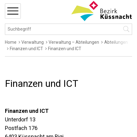
Navigieren in Küssnacht
Schnellnavigation
MENÜ
Hauptnavigation
Suchbegriff
Suche 
Breadcrumb
Home
Verwaltung
Verwaltung – Abteilungen
Abteilungen
Finanzen und ICT
Finanzen und ICT
Finanzen und ICT
Adresse
Finanzen und ICT
Unterdorf 13
Postfach 176
6403
Küssnacht am Rigi