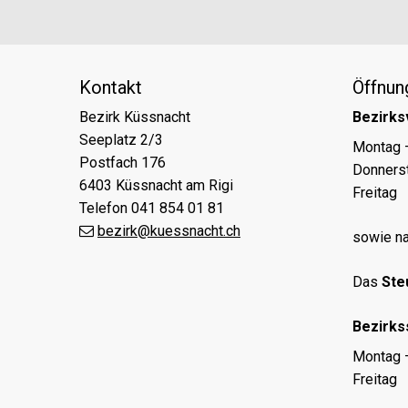
Kontakt
Öffnun
Bezirk Küssnacht
Bezirks
Seeplatz 2/3
Tag
Öff
Montag 
Postfach 176
Donners
6403 Küssnacht am Rigi
Freitag
Telefon 041 854 01 81
bezirk@kuessnacht.ch
sowie na
Das
Ste
Bezirks
Tag
Öff
Montag 
Freitag