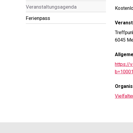
Veranstaltungsagenda
Kostenlo
Ferienpass
Veranst
Treffpun
6045 M
Allgem
https://
b=1000
Organis
Vielfalt
Footer
Partner