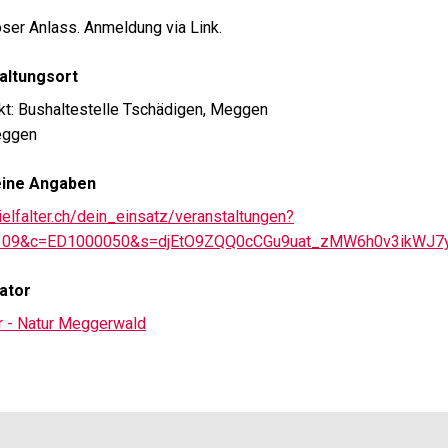
ser Anlass. Anmeldung via Link.
altungsort
kt: Bushaltestelle Tschädigen, Meggen
eggen
eine Angaben
vielfalter.ch/dein_einsatz/veranstaltungen?
109&c=ED1000050&s=djEtO9ZQQ0cCGu9uat_zMW6h0v3ikWJ
ator
er - Natur Meggerwald