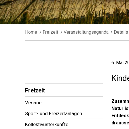
Breadcrumb
Home
Freizeit
Veranstaltungsagenda
Details
6. Mai 2
Kind
Subnavigation
Freizeit
Zusamme
Vereine
Natur i
Sport- und Freizeitanlagen
Entdeck
drausse
Kollektivunterkünfte