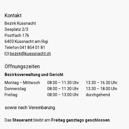
Kontakt
Bezirk Küssnacht
Seeplatz 2/3
Postfach 176
6403 Küssnacht am Rigi
Telefon 041 854 01 81
bezirk@kuessnacht.ch
Öffnungszeiten
Bezirksverwaltung und Gericht
Tag
Öffnungszeiten Vormittag
Öffnungszeiten Nachmittag
Montag – Mittwoch
08.00 – 11.30 Uhr
13.30 – 16.30 Uhr
Donnerstag
08.00 – 11.30 Uhr
13.30 – 18.00 Uhr
Freitag
08.00 – 13.00 Uhr
durchgehend
sowie nach Vereinbarung.
Das
Steueramt
bleibt am
Freitag ganztags geschlossen
.