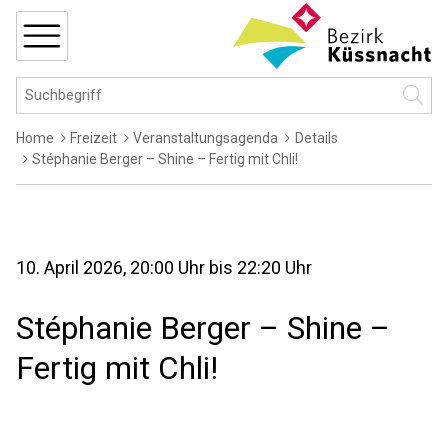
Navigieren in Küssnacht
Schnellnavigation
MENÜ
Hauptnavigation
Suchbegriff
Suche 
Breadcrumb
Home
Freizeit
Veranstaltungsagenda
Details
Stéphanie Berger – Shine – Fertig mit Chli!
10. April 2026
, 20:00 Uhr
bis 22:20 Uhr
Stéphanie Berger – Shine –
Fertig mit Chli!