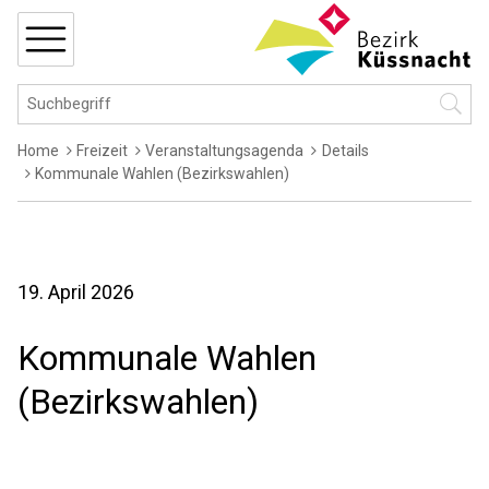
Navigieren in Küssnacht
Schnellnavigation
MENÜ
Hauptnavigation
Suchbegriff
Suche 
Breadcrumb
Home
Freizeit
Veranstaltungsagenda
Details
Kommunale Wahlen (Bezirkswahlen)
19. April 2026
Kommunale Wahlen
(Bezirkswahlen)