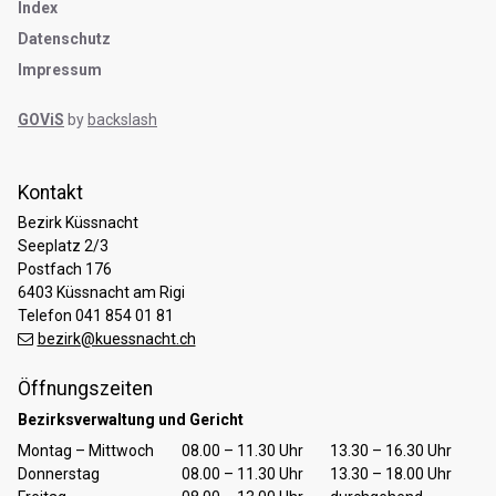
Index
Datenschutz
Impressum
GOViS
by
backslash
Kontakt
Bezirk Küssnacht
Seeplatz 2/3
Postfach 176
6403 Küssnacht am Rigi
Telefon 041 854 01 81
bezirk@kuessnacht.ch
Öffnungszeiten
Bezirksverwaltung und Gericht
Tag
Öffnungszeiten Vormittag
Öffnungszeiten Nachmittag
Montag – Mittwoch
08.00 – 11.30 Uhr
13.30 – 16.30 Uhr
Donnerstag
08.00 – 11.30 Uhr
13.30 – 18.00 Uhr